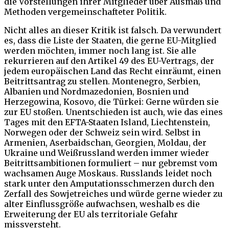
die Vorstellungen ihrer Mitglieder über Ausmaß und
Methoden vergemeinschafteter Politik.
Nicht alles an dieser Kritik ist falsch. Da verwundert
es, dass die Liste der Staaten, die gerne EU-Mitglied
werden möchten, immer noch lang ist. Sie alle
rekurrieren auf den Artikel 49 des EU-Vertrags, der
jedem europäischen Land das Recht einräumt, einen
Beitrittsantrag zu stellen. Montenegro, Serbien,
Albanien und Nordmazedonien, Bosnien und
Herzegowina, Kosovo, die Türkei: Gerne würden sie
zur EU stoßen. Unentschieden ist auch, wie das eines
Tages mit den EFTA-Staaten Island, Liechtenstein,
Norwegen oder der Schweiz sein wird. Selbst in
Armenien, Aserbaidschan, Georgien, Moldau, der
Ukraine und Weißrussland werden immer wieder
Beitrittsambitionen formuliert – nur gebremst vom
wachsamen Auge Moskaus. Russlands leidet noch
stark unter den Amputationsschmerzen durch den
Zerfall des Sowjetreiches und würde gerne wieder zu
alter Einflussgröße aufwachsen, weshalb es die
Erweiterung der EU als territoriale Gefahr
missversteht.