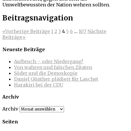
Umweltbewussten der Nation wehren sollten.
Beitragsnavigation
«
Vorherige Beiträge
1
2
3
4
5
6
…
107
Nächste
Beiträge
»
Neueste Beiträge
Aufbruch – oder Niedergang?
Von wahren und falschen Zitaten
Söder und die Demoskopie
Daniel Günther plädiert für Laschet
Harakiri bei der CDU
Archiv
Archiv
Seiten