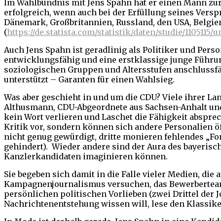
Im Wahlbündnis mit Jens Spahn hat er einen Mann zur S
erfolgreich, wenn auch bei der Erfüllung seines Verspr
Dänemark, Großbritannien, Russland, den USA, Belgien, 
(
https://de.statista.com/statistik/daten/studie/11051
Auch Jens Spahn ist geradlinig als Politiker und Person
entwicklungsfähig und eine erstklassige junge Führu
soziologischen Gruppen und Altersstufen anschlussfäh
unterstützt – Garanten für einen Wahlsieg.
Was aber geschieht in und um die CDU? Viele ihrer La
Althusmann, CDU-Abgeordnete aus Sachsen-Anhalt und 
kein Wort verlieren und Laschet die Fähigkeit absprec
Kritik vor, sondern können sich andere Personalien ö
nicht genug gewürdigt, dritte monieren fehlendes „Fo
gehindert). Wieder andere sind der Aura des bayerisch
Kanzlerkandidaten imaginieren können.
Sie begeben sich damit in die Falle vieler Medien, di
Kampagnenjournalismus versuchen, das Bewerberteam 
persönlichen politischen Vorlieben (zwei Drittel der 
Nachrichtenentstehung wissen will, lese den Klassike