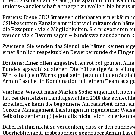
In Mode ist deshalb gerade, Jens Spahn in eine Kandi
Unions-Kanzlerschaft antragen zu wollen, bleibt aus 
Erstens: Diese CDU-Strategen offenbaren ein erbärmlic
CSU-besetzten Kanzleramt nicht viel mitzureden hätte
die Rezeptur ­- viele Möglichkeiten. Sie provozieren e
werden viele Bayern sagen – bundesweit ausdehnen k
Zweitens: Sie senden das Signal, sie hätten keinen e
einer ähnlich respektablen Bewerberrunde die Finger
Drittens: Einer offen angestrebten rot-rot-grünen All
Bundestagswahl zu ziehen. Die frühzeitige Aufstellun
Wirtschaft) ein Warnsignal sein, jetzt nicht den Sozi
Armin Laschet in Kombination mit einem Team aus gute
Viertens: Wie oft muss Markus Söder eigentlich noch s
hat bei den letzten Landtagswahlen 2018 das schlechte
arbeiten, er kann die begonnene Aufbauarbeit nicht ei
Corona-Management-Leistungen in irgendeiner Weise G
Selbstinszenierung) jedenfalls nicht leicht zu erkenn
Dabei ist ihm nicht zu verdenken, dass er den bunde
Überheblichkeit, insbesondere gegenüber Armin Laschet,