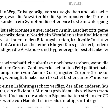
m.rutz
en Weg. Er ist geprägt von strategischen und taktische
, was die Anwärter für die Spitzenposten der Partei be
U, sondern ein Symptom für offenbare Lust am Untergang
ist seit Monaten unverändert: Armin Laschet tritt geme
terpräsident in Nordrhein-Westfalen seine Koalition mit
nvestitionen in den Bildungsbereich, kraftvolle Initia
e hat Armin Laschet einen klugen Kurs gesteuert, ind
endigen die Abstands- und Hygieneregeln besteht, aber 
liche wirtschaftliche Abstürze noch bevorstehen, wenn 
chieren Corona-Zahlenwerke schon ins Feld geführt habe
hlampereien vom Ausmaß der jüngsten Corona-Grenzkont
t, womöglich habe man Laschet bisher „unter-“ und and
 einen Erfahrungsschatz verfügt, der allen anderen (Mer
, als effizienter Ministerpräsident, als stellvertreten
ert. Und auch die anderen Eigenschaften stehen der CDU g
rweile von Nachteil sein – als unfähig zur Intrige.