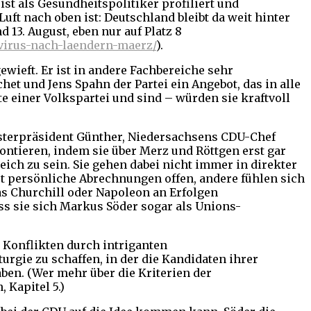
st als Gesundheitspolitiker profiliert und
uft nach oben ist: Deutschland bleibt da weit hinter
 13. August, eben nur auf Platz 8
navirus-nach-laendern-maerz/
).
ewieft. Er ist in andere Fachbereiche sehr
t und Jens Spahn der Partei ein Angebot, das in alle
e einer Volkspartei und sind – würden sie kraftvoll
isterpräsident Günther, Niedersachsens CDU-Chef
tieren, indem sie über Merz und Röttgen erst gar
ich zu sein. Sie gehen dabei nicht immer in direkter
et persönliche Abrechnungen offen, andere fühlen sich
as Churchill oder Napoleon an Erfolgen
ss sie sich Markus Söder sogar als Unions-
n Konflikten durch intriganten
ie zu schaffen, in der die Kandidaten ihrer
aben. (Wer mehr über die Kriterien der
 Kapitel 5.)