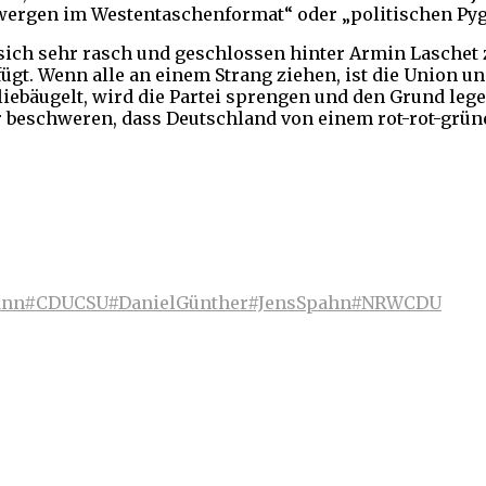
wergen im Westentaschenformat“ oder „politischen Pyg
, sich sehr rasch und geschlossen hinter Armin Laschet
fügt. Wenn alle an einem Strang ziehen, ist die Union un
ebäugelt, wird die Partei sprengen und den Grund lege
er beschweren, dass Deutschland von einem rot-rot-grü
ann
#CDUCSU
#DanielGünther
#JensSpahn
#NRW
CDU