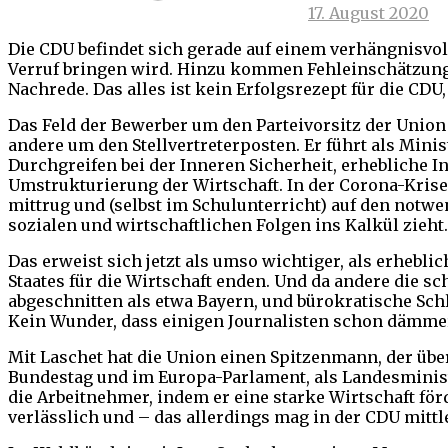
17. August 2020
Die CDU befindet sich gerade auf einem verhängnisvoll
Verruf bringen wird. Hinzu kommen Fehleinschätzungen
Nachrede. Das alles ist kein Erfolgsrezept für die CD
Das Feld der Bewerber um den Parteivorsitz der Union 
andere um den Stellvertreterposten. Er führt als Minis
Durchgreifen bei der Inneren Sicherheit, erhebliche I
Umstrukturierung der Wirtschaft. In der Corona-Kris
mittrug und (selbst im Schulunterricht) auf den notw
sozialen und wirtschaftlichen Folgen ins Kalkül zieht.
Das erweist sich jetzt als umso wichtiger, als erheb
Staates für die Wirtschaft enden. Und da andere die s
abgeschnitten als etwa Bayern, und bürokratische Sc
Kein Wunder, dass einigen Journalisten schon dämmer
Mit Laschet hat die Union einen Spitzenmann, der über
Bundestag und im Europa-Parlament, als Landesminister
die Arbeitnehmer, indem er eine starke Wirtschaft förd
verlässlich und – das allerdings mag in der CDU mittle