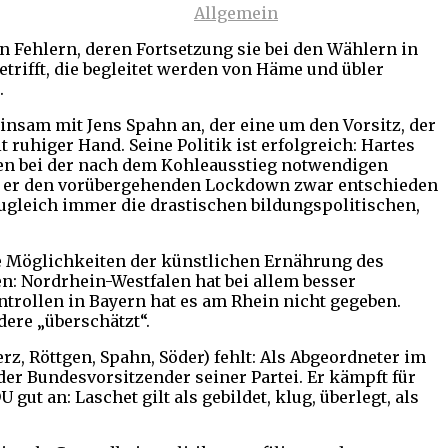
Allgemein
n Fehlern, deren Fortsetzung sie bei den Wählern in
trifft, die begleitet werden von Häme und übler
.
insam mit Jens Spahn an, der eine um den Vorsitz, der
 ruhiger Hand. Seine Politik ist erfolgreich: Hartes
tiven bei der nach dem Kohleausstieg notwendigen
em er den vorübergehenden Lockdown zwar entschieden
zugleich immer die drastischen bildungspolitischen,
die Möglichkeiten der künstlichen Ernährung des
n: Nordrhein-Westfalen hat bei allem besser
rollen in Bayern hat es am Rhein nicht gegeben.
ere „überschätzt“.
z, Röttgen, Spahn, Söder) fehlt: Als Abgeordneter im
der Bundesvorsitzender seiner Partei. Er kämpft für
ut an: Laschet gilt als gebildet, klug, überlegt, als