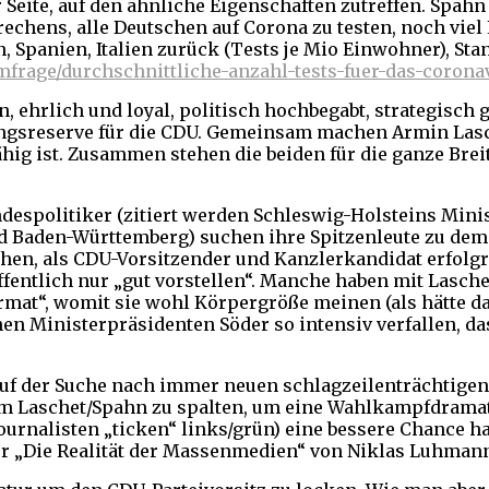
eite, auf den ähnliche Eigenschaften zutreffen. Spahn i
echens, alle Deutschen auf Corona zu testen, noch viel L
Spanien, Italien zurück (Tests je Mio Einwohner), Stand
15/umfrage/durchschnittliche-anzahl-tests-fuer-das-coro
, ehrlich und loyal, politisch hochbegabt, strategisch g
ngsreserve für die CDU. Gemeinsam machen Armin Lasche
ig ist. Zusammen stehen die beiden für die ganze Breit
ndespolitiker (zitiert werden Schleswig-Holsteins Min
Baden-Württemberg) suchen ihre Spitzenleute zu demon
hen, als CDU-Vorsitzender und Kanzlerkandidat erfolgre
ffentlich nur „gut vorstellen“. Manche haben mit Lasch
rmat“, womit sie wohl Körpergröße meinen (als hätte d
en Ministerpräsidenten Söder so intensiv verfallen, da
e auf der Suche nach immer neuen schlagzeilenträchtige
Laschet/Spahn zu spalten, um eine Wahlkampfdramaturg
Journalisten „ticken“ links/grün) eine bessere Chance h
r „Die Realität der Massenmedien“ von Niklas Luhmann,