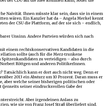
 bei der CDU auf die Idee kommen kann, Söder die
e Naivität. Ihnen müsste klar sein, dass sie in einem
tten wären. Ein Kanzler hat da – Angela Merkel kennt
en der CSU die Plattform, auf der sie sich – endlich,
t barer Unsinn. Andere Parteien würden sich nach
s mit einem rechtskonservativen Kandidaten in die
llation sollte (auch für die Merz-trunkene
n Spitzenkandidaten zu verteidigen – also durch
Norbert Röttgen und anderen PolitikerInnen.
t? Tatsächlich kann er dort auch nicht weg. Denn er
genüber 2013 ein Absturz um 10 Prozent. Daran muss er
de, aber welche seiner bisherigen politischen oder
(jenseits seiner eindrucksvollen Gabe der
nterstreicht. Aber irgendeinen Anlass zu
en, wie sie von Franz Josef Straß überliefert sind.