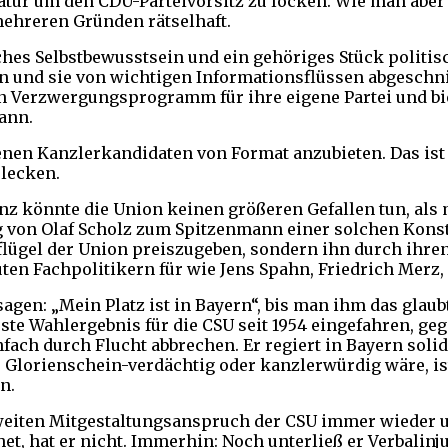
datur um den CDU-Parteivorsitz zu locken. Wie man aber
mehreren Gründen rätselhaft.
hes Selbstbewusstsein und ein gehöriges Stück politisch
n und sie von wichtigen Informationsflüssen abgeschni
in Verzwergungsprogramm für ihre eigene Partei und biet
ann.
igenen Kanzlerkandidaten von Format anzubieten. Das is
 lecken.
ianz könnte die Union keinen größeren Gefallen tun, al
g von Olaf Scholz zum Spitzenmann einer solchen Konste
alflügel der Union preiszugeben, sondern ihn durch ihre
n Fachpolitikern für wie Jens Spahn, Friedrich Merz, 
agen: „Mein Platz ist in Bayern“, bis man ihm das glaub
ste Wahlergebnis für die CSU seit 1954 eingefahren, ge
nfach durch Flucht abbrechen. Er regiert in Bayern soli
lorienschein-verdächtig oder kanzlerwürdig wäre, ist 
en.
sweiten Mitgestaltungsanspruch der CSU immer wieder u
 hat er nicht. Immerhin: Noch unterließ er Verbalinjuri