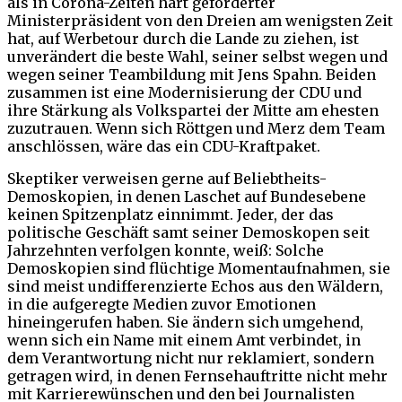
als in Corona-Zeiten hart geforderter
Ministerpräsident von den Dreien am wenigsten Zeit
hat, auf Werbetour durch die Lande zu ziehen, ist
unverändert die beste Wahl, seiner selbst wegen und
wegen seiner Teambildung mit Jens Spahn. Beiden
zusammen ist eine Modernisierung der CDU und
ihre Stärkung als Volkspartei der Mitte am ehesten
zuzutrauen. Wenn sich Röttgen und Merz dem Team
anschlössen, wäre das ein CDU-Kraftpaket.
Skeptiker verweisen gerne auf Beliebtheits-
Demoskopien, in denen Laschet auf Bundesebene
keinen Spitzenplatz einnimmt. Jeder, der das
politische Geschäft samt seiner Demoskopen seit
Jahrzehnten verfolgen konnte, weiß: Solche
Demoskopien sind flüchtige Momentaufnahmen, sie
sind meist undifferenzierte Echos aus den Wäldern,
in die aufgeregte Medien zuvor Emotionen
hineingerufen haben. Sie ändern sich umgehend,
wenn sich ein Name mit einem Amt verbindet, in
dem Verantwortung nicht nur reklamiert, sondern
getragen wird, in denen Fernsehauftritte nicht mehr
mit Karrierewünschen und den bei Journalisten