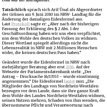
Ünal war der Antragsteller.
Tatsächlich
sprach sich Arif Ünal als Abgeordneter
der Grünen am 9. Juni 2010 im NRW- Landtag für die
Änderung der damaligen Eidesformel aus.
Laut
Protokoll
sagte er: „Aber nach der bisherigen
Fassung der Erklärung des § 2 Abs. 1 der
Geschäftsordnung haben wir uns eben verpflichtet,
uns dem Wohle des deutschen Volkes zu widmen.
Dieser Wortlaut spiegelt allerdings nicht die
Lebensrealität in NRW mit 2 Millionen Menschen
wider, die keinen deutschen Pass haben.“
Geändert wurde die Eidesformel in NRW nach
mehrjähriger Beratung aber erst
2016
. Auf der
Webseite der Parlamentsdatenbank steht: „Der
Antrag – Drucksache 16/13553 – wurde einstimmig
angenommen.“ Die Eidesformel
lautet
nun: „Die
Mitglieder des Landtags von Nordrhein-Westfalen
bezeugen vor dem Lande, dass sie ihre ganze Kraft
dem Wohle des Landes Nordrhein-Westfalen widmen,
seinen Nutzen mehren, Schaden von ihm wenden, die
übernommene Pflicht und Verantwortung nach