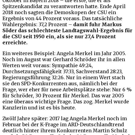
Oktober in Bayern 2018 – die erste, die er als
Spitzenkandidat zu verantworten hatte. Ende April
2018 noch sagten die Demoskopen der CSU ein
Ergebnis von 44 Prozent voraus. Das tatsächliche
Wahlergebnis: 37,2 Prozent –
damit fuhr Markus
Söder das schlechteste Landtagswahl-Ergebnis für
die CSU seit 1950 ein, als sie nur 27,4 Prozent
erreichte.
Ein weiteres Beispiel: Angela Merkel im Jahr 2005.
Noch im August war Gerhard Schröder ihr in allen
Werten weit voraus: Sympathie 49:24,
Durchsetzungsfähigkeit 37:33, Sachverstand 28:23,
Regierungsführung 32:26. Nur in einem Wert stach
sie den SPD-Konkurrenten aus, nämlich bei der
Frage, wer eher für neue Arbeitsplätze stehe: Nur 6 %
für Schröder, 30 Prozent für Merkel. Das war 2005
eine überaus wichtige Frage. Das zog. Merkel wurde
Kanzlerin und ist es bis heute.
Zwölf Jahre später: 2017 lag Angela Merkel noch im
Februar bei der K-Frage im ARD-Deutschlandtrend
deutlich hinter ihrem Konkurrenten Martin Schulz