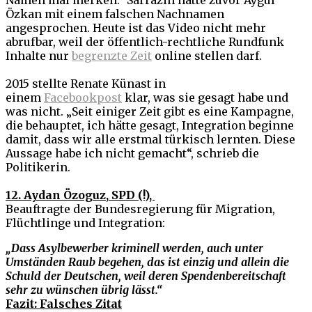
Namen mal merken.“ Sarrazin hatte zuvor Aygül
Özkan mit einem falschen Nachnamen
angesprochen. Heute ist das Video nicht mehr
abrufbar, weil der öffentlich-rechtliche Rundfunk
Inhalte nur
begrenzte Zeit
online stellen darf.
2015 stellte Renate Künast in
einem
Facebookpost
klar, was sie gesagt habe und
was nicht. „Seit einiger Zeit gibt es eine Kampagne,
die behauptet, ich hätte gesagt, Integration beginne
damit, dass wir alle erstmal türkisch lernten. Diese
Aussage habe ich nicht gemacht“, schrieb die
Politikerin.
12. Aydan Özoguz,
SPD (!),
Beauftragte der Bundesregierung für Migration,
Flüchtlinge und Integration:
„Dass Asylbewerber kriminell werden, auch unter
Umständen Raub begehen, das ist einzig und allein die
Schuld der Deutschen, weil deren Spendenbereitschaft
sehr zu wünschen übrig lässt.“
Fazit: Falsches Zitat