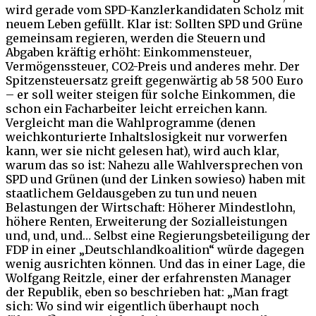
wird gerade vom SPD-Kanzlerkandidaten Scholz mit
neuem Leben gefüllt. Klar ist: Sollten SPD und Grüne
gemeinsam regieren, werden die Steuern und
Abgaben kräftig erhöht: Einkommensteuer,
Vermögenssteuer, CO2-Preis und anderes mehr. Der
Spitzensteuersatz greift gegenwärtig ab 58 500 Euro
– er soll weiter steigen für solche Einkommen, die
schon ein Facharbeiter leicht erreichen kann.
Vergleicht man die Wahlprogramme (denen
weichkonturierte Inhaltslosigkeit nur vorwerfen
kann, wer sie nicht gelesen hat), wird auch klar,
warum das so ist: Nahezu alle Wahlversprechen von
SPD und Grünen (und der Linken sowieso) haben mit
staatlichem Geldausgeben zu tun und neuen
Belastungen der Wirtschaft: Höherer Mindestlohn,
höhere Renten, Erweiterung der Sozialleistungen
und, und, und… Selbst eine Regierungsbeteiligung der
FDP in einer „Deutschlandkoalition“ würde dagegen
wenig ausrichten können. Und das in einer Lage, die
Wolfgang Reitzle, einer der erfahrensten Manager
der Republik, eben so beschrieben hat: „Man fragt
sich: Wo sind wir eigentlich überhaupt noch