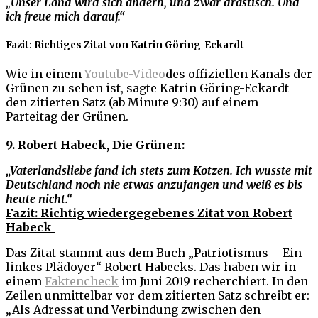
„
Unser Land wird sich ändern, und zwar drastisch. Und
ich freue mich darauf.“
Fazit: Richtiges Zitat von Katrin Göring-Eckardt
Wie in einem
Youtube-Video
des offiziellen Kanals der
Grünen zu sehen ist, sagte Katrin Göring-Eckardt
den zitierten Satz (ab Minute 9:30) auf einem
Parteitag der Grünen.
9. Robert Habeck,
Die Grünen:
„Vaterlandsliebe fand ich stets zum Kotzen. Ich wusste mit
Deutschland noch nie etwas anzufangen und weiß es bis
heute nicht.“
Fazit: Richtig wiedergegebenes Zitat von Robert
Habeck
Das Zitat stammt aus dem Buch „Patriotismus – Ein
linkes Plädoyer“ Robert Habecks. Das haben wir in
einem
Faktencheck
im Juni 2019 recherchiert. In den
Zeilen unmittelbar vor dem zitierten Satz schreibt er:
„Als Adressat und Verbindung zwischen den