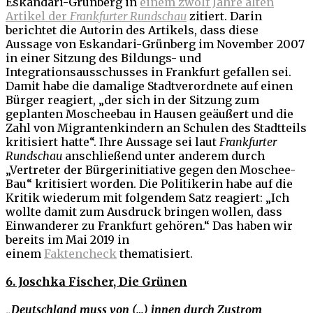
Eskandari-Grünberg in
einem zwölf Jahre alten
Artikel der
Frankfurter Rundschau
zitiert. Darin
berichtet die Autorin des Artikels, dass diese
Aussage von Eskandari-Grünberg im November 2007
in einer Sitzung des Bildungs- und
Integrationsausschusses in Frankfurt gefallen sei.
Damit habe die damalige Stadtverordnete auf einen
Bürger reagiert, „der sich in der Sitzung zum
geplanten Moscheebau in Hausen geäußert und die
Zahl von Migrantenkindern an Schulen des Stadtteils
kritisiert hatte“. Ihre Aussage sei laut
Frankfurter
Rundschau
anschließend unter anderem durch
„Vertreter der Bürgerinitiative gegen den Moschee-
Bau“ kritisiert worden. Die Politikerin habe auf die
Kritik wiederum mit folgendem Satz reagiert: „Ich
wollte damit zum Ausdruck bringen wollen, dass
Einwanderer zu Frankfurt gehören.“ Das haben wir
bereits im Mai 2019 in
einem
Faktencheck
thematisiert.
6. Joschka Fischer, Die Grünen
„Deutschland muss von (…) innen durch Zustrom