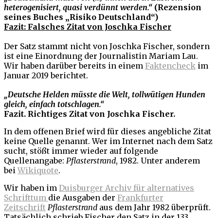
heterogenisiert, quasi verdünnt werden.“
(Rezension
seines Buches „Risiko Deutschland“)
Fazit: Falsches Zitat von Joschka Fischer
Der Satz stammt nicht von Joschka Fischer, sondern
ist eine Einordnung der Journalistin Mariam Lau.
Wir haben darüber bereits in einem
Faktencheck
im
Januar 2019 berichtet.
„Deutsche Helden müsste die Welt, tollwütigen Hunden
gleich, einfach totschlagen.“
Fazit. Richtiges Zitat von Joschka Fischer.
In dem offenen Brief wird für dieses angebliche Zitat
keine Quelle genannt. Wer im Internet nach dem Satz
sucht, stößt immer wieder auf folgende
Quellenangabe:
Pflasterstrand
, 1982. Unter anderem
bei
Wikiquote
.
Wir haben im
Duisburger Archiv für alternatives
Schrifttum
die Ausgaben der
Frankfurter
Zeitschrift
Pflasterstrand
aus dem Jahr 1982 überprüft.
Tatsächlich schrieb Fischer den Satz in der 133.