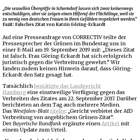
„Die sexuellen Übergriffe in Schorndorf lassen sich zwar keineswegs
entschuldigen, aber sie zeigen einen Hilferuf der Flüchtlinge, weil sie
zu wenig von deutschen Frauen in ihren Gefühlen respektiert werden.“
Fazit: Falsches Zitat von Katrin Göring-Eckardt
Auf eine Presseanfrage von CORRECTIV teilte der
Pressesprecher der Grünen im Bundestag uns in
einer E-Mail am 19. September 2019 mit: „Dieses Zitat
ist falsch. Frau Göring-Eckardt hat sich erfolgreich
juristisch gegen die Verbreitung gewehrt.“ Wir
fanden zudem keinen Hinweis darauf, dass Göring-
Eckardt den Satz gesagt hat.
Tatsächlich
bestätigte das Landgericht
Hamburg
eine einstweilige Verfügung gegen das
Verbreiten des Zitates am 22. September 2017. Darüber
berichteten an dem Tag auch mehrere Medien.
Das
Westfalen-Blatt
titelte
: „Gericht verbietet der AfD
Verbreitung von angeblichem Grünen-Zitat“.
Der
Bayerische Rundfunk
ergänzte einen
Artikel
mit
einem Update zum Urteil.