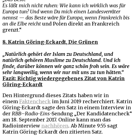
Es läßt mich nicht ruhen: Wie kann ich wirklich was für
Europa tun? Und wenn Du mich einen Landesverräter
nennst — das Beste wäre für Europa, wenn Frankreich bis
an die Elbe reicht
und Polen direkt an Frankreich
grenzt.“
8. Katrin Göring-Eckardt, Die Grünen
„Natürlich gehört der Islam zu Deutschland, und
natürlich gehören Muslime zu Deutschland. Und ich
finde, darüber können wir ganz schön froh sein. Es wäre
sehr langweilig, wenn wir nur mit uns zu tun hätten.“
Fazit: Richtig wiedergegebenes Zitat von Katrin
Göring-Eckardt
Den Hintergrund dieses Zitats haben wir in
einem
Faktencheck
im Juni 2019 recherchiert. Katrin
Göring-Eckardt sagte den Satz in einem Interview in
der
RBB
–
Radio-Eins
-Sendung „Der Kandidatencheck“
am 18. September 2017. Online kann man das
Radiointerview
nachhören
. Ab Minute 9:55 sagt
Katrin Göring-Eckardt den zitierten Satz.