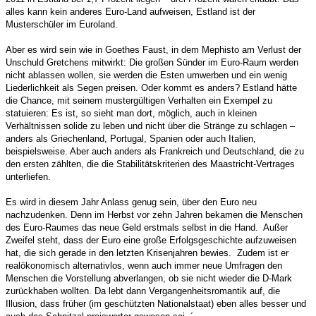
alles kann kein anderes Euro-Land aufweisen, Estland ist der
Musterschüler im Euroland.
Aber es wird sein wie in Goethes Faust, in dem Mephisto am Verlust der
Unschuld Gretchens mitwirkt: Die großen Sünder im Euro-Raum werden
nicht ablassen wollen, sie werden die Esten umwerben und ein wenig
Liederlichkeit als Segen preisen. Oder kommt es anders? Estland hätte
die Chance, mit seinem mustergültigen Verhalten ein Exempel zu
statuieren: Es ist, so sieht man dort, möglich, auch in kleinen
Verhältnissen solide zu leben und nicht über die Stränge zu schlagen –
anders als Griechenland, Portugal, Spanien oder auch Italien,
beispielsweise. Aber auch anders als Frankreich und Deutschland, die zu
den ersten zählten, die die Stabilitätskriterien des Maastricht-Vertrages
unterliefen.
Es wird in diesem Jahr Anlass genug sein, über den Euro neu
nachzudenken. Denn im Herbst vor zehn Jahren bekamen die Menschen
des Euro-Raumes das neue Geld erstmals selbst in die Hand.
Außer
Zweifel steht, dass der Euro eine große Erfolgsgeschichte aufzuweisen
hat, die sich gerade in den letzten Krisenjahren bewies.
Zudem ist er
realökonomisch alternativlos, wenn auch immer neue Umfragen den
Menschen die Vorstellung abverlangen, ob sie nicht wieder die D-Mark
zurückhaben wollten. Da lebt dann Vergangenheitsromantik auf, die
Illusion, dass früher (im geschützten Nationalstaat) eben alles besser und