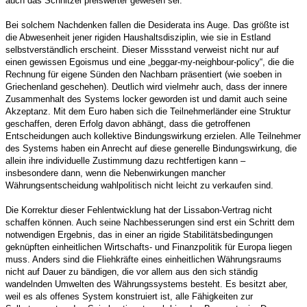
auch das Schnitzel preiswerter gewesen sei. ´
Bei solchem Nachdenken fallen die Desiderata ins Auge. Das größte ist
die Abwesenheit jener rigiden Haushaltsdisziplin, wie sie in Estland
selbstverständlich erscheint. Dieser Missstand verweist nicht nur auf
einen gewissen Egoismus und eine „beggar-my-neighbour-policy“, die die
Rechnung für eigene Sünden den Nachbarn präsentiert (wie soeben in
Griechenland geschehen). Deutlich wird vielmehr auch, dass der innere
Zusammenhalt des Systems locker geworden ist und damit auch seine
Akzeptanz. Mit dem Euro haben sich die Teilnehmerländer eine Struktur
geschaffen, deren Erfolg davon abhängt, dass die getroffenen
Entscheidungen auch kollektive Bindungswirkung erzielen. Alle Teilnehmer
des Systems haben ein Anrecht auf diese generelle Bindungswirkung, die
allein ihre individuelle Zustimmung dazu rechtfertigen kann –
insbesondere dann, wenn die Nebenwirkungen mancher
Währungsentscheidung wahlpolitisch nicht leicht zu verkaufen sind.
Die Korrektur dieser Fehlentwicklung hat der Lissabon-Vertrag nicht
schaffen können. Auch seine Nachbesserungen sind erst ein Schritt dem
notwendigen Ergebnis, das in einer an rigide Stabilitätsbedingungen
geknüpften einheitlichen Wirtschafts- und Finanzpolitik für Europa liegen
muss. Anders sind die Fliehkräfte eines einheitlichen Währungsraums
nicht auf Dauer zu bändigen, die vor allem aus den sich ständig
wandelnden Umwelten des Währungssystems besteht. Es besitzt aber,
weil es als offenes System konstruiert ist, alle Fähigkeiten zur