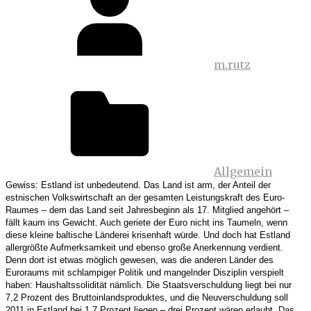
m.rutz
Allgemein
Gewiss: Estland ist unbedeutend. Das Land ist arm, der Anteil der
estnischen Volkswirtschaft an der gesamten Leistungskraft des Euro-
Raumes – dem das Land seit Jahresbeginn als 17. Mitglied angehört –
fällt kaum ins Gewicht. Auch geriete der Euro nicht ins Taumeln, wenn
diese kleine baltische Länderei krisenhaft würde. Und doch hat Estland
allergrößte Aufmerksamkeit und ebenso große Anerkennung verdient.
Denn dort ist etwas möglich gewesen, was die anderen Länder des
Euroraums mit schlampiger Politik und mangelnder Disziplin verspielt
haben: Haushaltssolidität nämlich. Die Staatsverschuldung liegt bei nur
7,2 Prozent des Bruttoinlandsproduktes, und die Neuverschuldung soll
2011 in Estland bei 1,7 Prozent liegen – drei Prozent wären erlaubt. Das