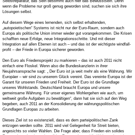
Selbstreparatur, das Sein bestimmt auch hier das Bewusstsein. Denn
wenn die Probleme nur groß genug geworden sind, suchen sie sich ihre
Lösungen selbst.
Auf diesem Wege eines lernenden, sich selbst erhaltenden,
„autopoietischen“ Systems ist nicht nur der Euro-Raum, sondern auch
Europa als politische Union immer wieder gut vorangekommen. Die Krisen
schafften neue Erfolge, neue Integrationsschritte. Und mit dieser
Integration auf allen Ebenen ist auch – und das ist der wichtigste windfall-
profit – der Friede in Europa sicherer geworden.
Den Euro als Friedensprojekt zu markieren – das ist auch 2011 nicht
einfach eine Floskel. Wenn also die Bundeskanzlerin in ihrer
Neujahrsansprache sagt: „ Der Euro ist ja weit mehr als eine Währung. Wir
Europäer – wir sind zu unserem Glück vereint. Das vereinte Europa ist der
Garant für unseren Frieden und Freiheit. Der Euro ist die Grundlage
unseres Wohlstands. Deutschland braucht Europa und unsere
gemeinsame Währung. Für unser eigenes Wohlergehen wie auch, um
weltweit große Aufgaben zu bewältigen“, dann hat sie sich auf den Weg
begeben, auch 2011 an der Konsolidierung der währungspolitischen
Grundlagen Europas zu arbeiten.
Dieses Ziel ist so existenziell, dass es dem parteipolitischen Zank
entzogen werden sollte. 2011 wird viel Gelegenheit für Streit bieten,
angesichts so vieler Wahlen. Die Frage aber, dass Frieden ein solides